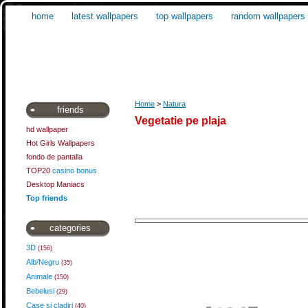
home
latest wallpapers
top wallpapers
random wallpapers
Home
>
Natura
friends
Vegetatie pe plaja
hd wallpaper
Hot Girls Wallpapers
fondo de pantalla
TOP20
casino bonus
Desktop Maniacs
Top friends
categories
3D
(156)
Alb/Negru
(35)
Animale
(150)
Bebelusi
(29)
Case si cladiri
(40)