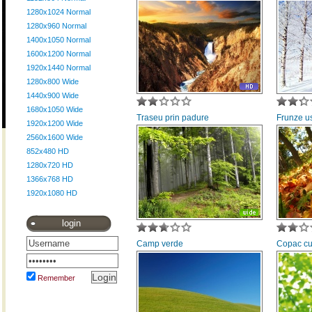
1280x1024 Normal
1280x960 Normal
1400x1050 Normal
1600x1200 Normal
1920x1440 Normal
1280x800 Wide
1440x900 Wide
1680x1050 Wide
Traseu prin padure
Frunze u
1920x1200 Wide
2560x1600 Wide
852x480 HD
1280x720 HD
1366x768 HD
1920x1080 HD
login
Camp verde
Copac cu 
Remember