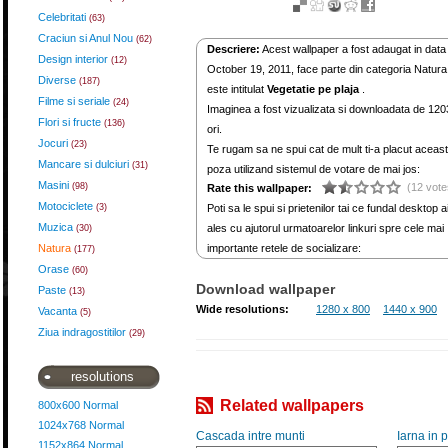
Celebritati
(63)
Craciun si Anul Nou
(62)
Descriere:
Acest wallpaper a fost adaugat in data
Design interior
(12)
October 19, 2011, face parte din categoria Natura
Diverse
(187)
este intitulat
Vegetatie pe plaja
.
Filme si seriale
(24)
Imaginea a fost vizualizata si downloadata de 120
Flori si fructe
(136)
ori.
Jocuri
(23)
Te rugam sa ne spui cat de mult ti-a placut aceas
Mancare si dulciuri
(31)
poza utilizand sistemul de votare de mai jos:
Masini
(98)
(12 vote
Rate this wallpaper:
Motociclete
(3)
Poti sa le spui si prietenilor tai ce fundal desktop a
Muzica
ales cu ajutorul urmatoarelor linkuri spre cele mai
(30)
Natura
importante retele de socializare:
(177)
Orase
(60)
Download wallpaper
Paste
(13)
Wide resolutions:
1280 x 800
1440 x 900
Vacanta
(5)
Ziua indragostitilor
(29)
resolutions
Related wallpapers
800x600 Normal
1024x768 Normal
Cascada intre munti
Iarna in 
1152x864 Normal