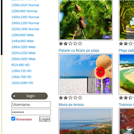
1280x1024 Normal
1280x960 Normal
1400x1050 Normal
1600x1200 Normal
1920x1440 Normal
1280x800 Wide
1440x900 Wide
1680x1050 Wide
Palarie cu floare pe plaja
Plaja sal
1920x1200 Wide
2560x1600 Wide
852x480 HD
1280x720 HD
1366x768 HD
1920x1080 HD
login
Masa pe terasa
Toamna i
Remember