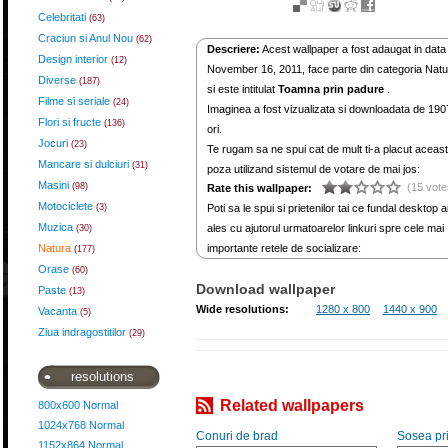
Celebritati
(63)
Craciun si Anul Nou
(62)
Descriere:
Acest wallpaper a fost adaugat in data
Design interior
(12)
November 16, 2011, face parte din categoria Natu
Diverse
(187)
si este intitulat
Toamna prin padure
.
Filme si seriale
(24)
Imaginea a fost vizualizata si downloadata de 190
Flori si fructe
(136)
ori.
Jocuri
(23)
Te rugam sa ne spui cat de mult ti-a placut aceas
Mancare si dulciuri
(31)
poza utilizand sistemul de votare de mai jos:
Masini
(98)
(15 vote
Rate this wallpaper:
Motociclete
(3)
Poti sa le spui si prietenilor tai ce fundal desktop a
Muzica
ales cu ajutorul urmatoarelor linkuri spre cele mai
(30)
Natura
importante retele de socializare:
(177)
Orase
(60)
Download wallpaper
Paste
(13)
Wide resolutions:
1280 x 800
1440 x 900
Vacanta
(5)
Ziua indragostitilor
(29)
resolutions
Related wallpapers
800x600 Normal
1024x768 Normal
Conuri de brad
Sosea pr
1152x864 Normal