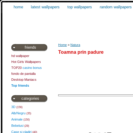
home
latest wallpapers
top wallpapers
random wallpapers
Home
>
Natura
friends
Toamna prin padure
hd wallpaper
Hot Girls Wallpapers
TOP20
casino bonus
fondo de pantalla
Desktop Maniacs
Top friends
categories
3D
(156)
Alb/Negru
(35)
Animale
(150)
Bebelusi
(29)
Case si cladiri
(40)