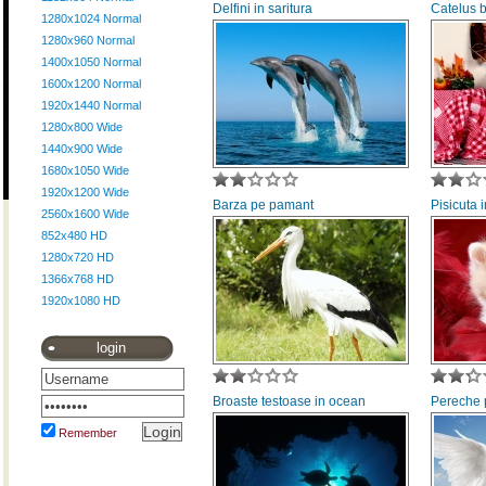
Delfini in saritura
Catelus 
1280x1024 Normal
1280x960 Normal
1400x1050 Normal
1600x1200 Normal
1920x1440 Normal
1280x800 Wide
1440x900 Wide
1680x1050 Wide
1920x1200 Wide
Barza pe pamant
Pisicuta 
2560x1600 Wide
852x480 HD
1280x720 HD
1366x768 HD
1920x1080 HD
login
Broaste testoase in ocean
Pereche 
Remember