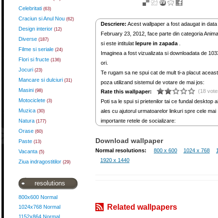
Celebritati
(63)
Craciun si Anul Nou
(62)
Descriere:
Acest wallpaper a fost adaugat in data
Design interior
(12)
February 23, 2012, face parte din categoria Anima
Diverse
(187)
si este intitulat
Iepure in zapada
.
Filme si seriale
(24)
Imaginea a fost vizualizata si downloadata de 103
Flori si fructe
(136)
ori.
Jocuri
(23)
Te rugam sa ne spui cat de mult ti-a placut aceas
Mancare si dulciuri
(31)
poza utilizand sistemul de votare de mai jos:
Masini
(98)
(18 vote
Rate this wallpaper:
Motociclete
(3)
Poti sa le spui si prietenilor tai ce fundal desktop a
Muzica
ales cu ajutorul urmatoarelor linkuri spre cele mai
(30)
Natura
importante retele de socializare:
(177)
Orase
(60)
Download wallpaper
Paste
(13)
Normal resolutions:
800 x 600
1024 x 768
Vacanta
(5)
1920 x 1440
Ziua indragostitilor
(29)
resolutions
800x600 Normal
Related wallpapers
1024x768 Normal
1152x864 Normal