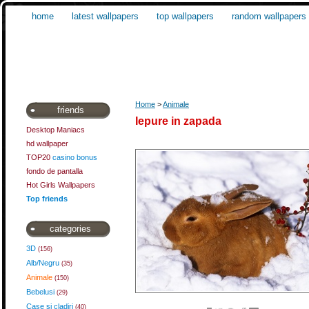
home
latest wallpapers
top wallpapers
random wallpapers
Home
>
Animale
friends
Iepure in zapada
Desktop Maniacs
hd wallpaper
TOP20
casino bonus
fondo de pantalla
Hot Girls Wallpapers
Top friends
categories
3D
(156)
Alb/Negru
(35)
Animale
(150)
Bebelusi
(29)
Case si cladiri
(40)