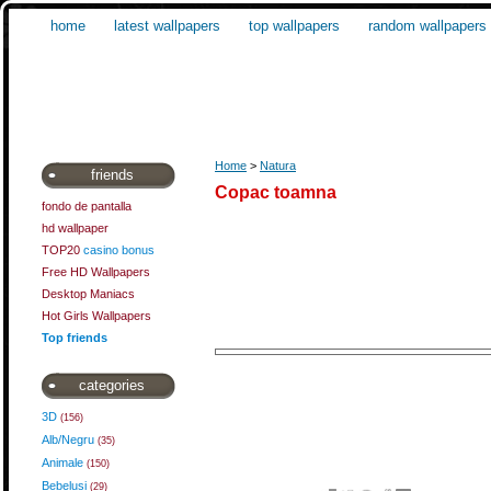
home
latest wallpapers
top wallpapers
random wallpapers
Home
>
Natura
friends
Copac toamna
fondo de pantalla
hd wallpaper
TOP20
casino bonus
Free HD Wallpapers
Desktop Maniacs
Hot Girls Wallpapers
Top friends
categories
3D
(156)
Alb/Negru
(35)
Animale
(150)
Bebelusi
(29)