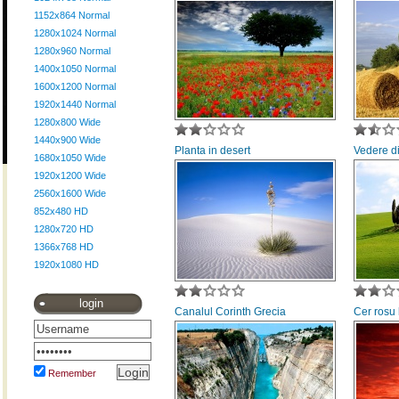
1152x864 Normal
1280x1024 Normal
1280x960 Normal
1400x1050 Normal
1600x1200 Normal
1920x1440 Normal
1280x800 Wide
1440x900 Wide
Planta in desert
Vedere di
1680x1050 Wide
1920x1200 Wide
2560x1600 Wide
852x480 HD
1280x720 HD
1366x768 HD
1920x1080 HD
login
Canalul Corinth Grecia
Cer rosu 
Remember