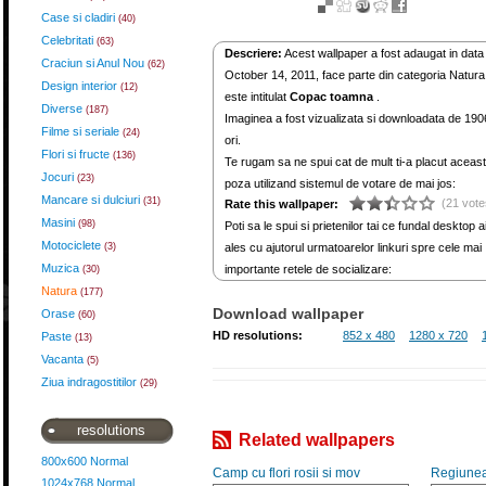
Case si cladiri
(40)
Celebritati
(63)
Descriere:
Acest wallpaper a fost adaugat in data
Craciun si Anul Nou
(62)
October 14, 2011, face parte din categoria Natura
Design interior
(12)
este intitulat
Copac toamna
.
Diverse
(187)
Imaginea a fost vizualizata si downloadata de 190
Filme si seriale
(24)
ori.
Flori si fructe
(136)
Te rugam sa ne spui cat de mult ti-a placut aceas
Jocuri
(23)
poza utilizand sistemul de votare de mai jos:
Mancare si dulciuri
(31)
(21 vote
Rate this wallpaper:
Masini
(98)
Poti sa le spui si prietenilor tai ce fundal desktop a
Motociclete
(3)
ales cu ajutorul urmatoarelor linkuri spre cele mai
Muzica
importante retele de socializare:
(30)
Natura
(177)
Download wallpaper
Orase
(60)
HD resolutions:
852 x 480
1280 x 720
Paste
(13)
Vacanta
(5)
Ziua indragostitilor
(29)
resolutions
Related wallpapers
800x600 Normal
Camp cu flori rosii si mov
Regiunea
1024x768 Normal