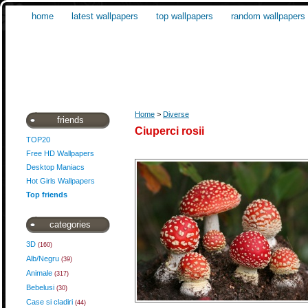
home
latest wallpapers
top wallpapers
random wallpapers
Home
>
Diverse
friends
Ciuperci rosii
TOP20
Free HD Wallpapers
Desktop Maniacs
Hot Girls Wallpapers
Top friends
categories
3D
(160)
Alb/Negru
(39)
Animale
(317)
Bebelusi
(30)
Case si cladiri
(44)