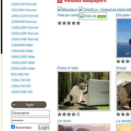
Related wallpapers
1024x768 Normal
1152x864 Normal
Fata pe camp
Elicopter
1280x1024 Normal
1280x960 Normal
1400x1050 Normal
1600x1200 Normal
1920x1440 Normal
1280x800 Wide
1440x900 Wide
1680x1050 Wide
1920x1200 Wide
Pisica si Vaio
Sniper
2560x1600 Wide
852x480 HD
1280x720 HD
1366x768 HD
1920x1080 HD
login
Un drum
La vanat
Remember