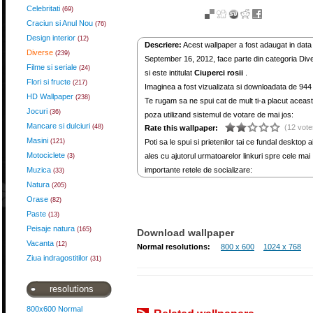
Celebritati
(69)
Craciun si Anul Nou
(76)
Design interior
(12)
Descriere:
Acest wallpaper a fost adaugat in data
Diverse
(239)
September 16, 2012, face parte din categoria Div
Filme si seriale
(24)
si este intitulat
Ciuperci rosii
.
Flori si fructe
(217)
Imaginea a fost vizualizata si downloadata de 944 
HD Wallpaper
(238)
Te rugam sa ne spui cat de mult ti-a placut aceas
Jocuri
(36)
poza utilizand sistemul de votare de mai jos:
Mancare si dulciuri
(48)
(12 vote
Rate this wallpaper:
Masini
(121)
Poti sa le spui si prietenilor tai ce fundal desktop a
Motociclete
ales cu ajutorul urmatoarelor linkuri spre cele mai
(3)
Muzica
importante retele de socializare:
(33)
Natura
(205)
Orase
(82)
Paste
(13)
Peisaje natura
(165)
Download wallpaper
Vacanta
(12)
Normal resolutions:
800 x 600
1024 x 768
Ziua indragostitilor
(31)
resolutions
800x600 Normal