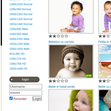
1280x1024 Normal
1280x960 Normal
1400x1050 Normal
1600x1200 Normal
1920x1440 Normal
1280x800 Wide
1440x900 Wide
1680x1050 Wide
Bebelus cu caciula
Fetita in
1920x1200 Wide
2560x1600 Wide
852x480 HD
1280x720 HD
1366x768 HD
1920x1080 HD
login
Bebe in halat verde
Bebe cu 
Remember