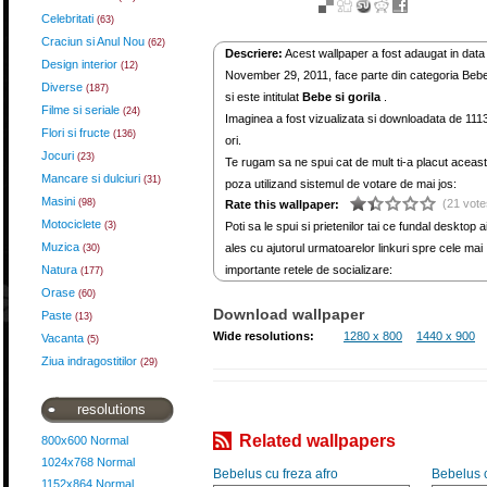
Celebritati
(63)
Craciun si Anul Nou
(62)
Descriere:
Acest wallpaper a fost adaugat in data
Design interior
(12)
November 29, 2011, face parte din categoria Bebe
Diverse
(187)
si este intitulat
Bebe si gorila
.
Filme si seriale
(24)
Imaginea a fost vizualizata si downloadata de 111
Flori si fructe
(136)
ori.
Jocuri
(23)
Te rugam sa ne spui cat de mult ti-a placut aceas
Mancare si dulciuri
(31)
poza utilizand sistemul de votare de mai jos:
Masini
(98)
(21 vote
Rate this wallpaper:
Motociclete
(3)
Poti sa le spui si prietenilor tai ce fundal desktop a
Muzica
ales cu ajutorul urmatoarelor linkuri spre cele mai
(30)
Natura
importante retele de socializare:
(177)
Orase
(60)
Download wallpaper
Paste
(13)
Wide resolutions:
1280 x 800
1440 x 900
Vacanta
(5)
Ziua indragostitilor
(29)
resolutions
Related wallpapers
800x600 Normal
1024x768 Normal
Bebelus cu freza afro
Bebelus 
1152x864 Normal