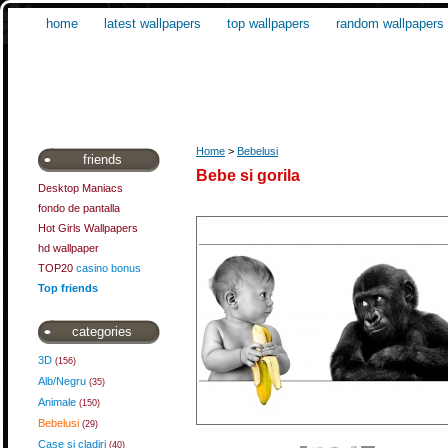
home
latest wallpapers
top wallpapers
random wallpapers
Home
>
Bebelusi
friends
Bebe si gorila
Desktop Maniacs
fondo de pantalla
Hot Girls Wallpapers
hd wallpaper
TOP20
casino bonus
Top friends
categories
3D
(156)
Alb/Negru
(35)
Animale
(150)
Bebelusi
(29)
Case si cladiri
(40)