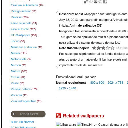
Craciun si Anul Nou
(76)
Design interior
(12)
Descriere:
Acest wallpaper a fost adaugat in data
Diverse
(239)
July 13, 2013, face parte din categoria Animale si
Filme si seriale
(24)
intitulat
Animale salbatice (32)
.
Flori si fructe
(217)
Imaginea a fost vizualizata si downloadata de 606 
HD Wallpaper
(238)
Te rugam sa ne spui cat de mult ti-a placut aceas
Jocuri
(36)
poza utilizand sistemul de votare de mai jos:
Mancare si dulciuri
(48)
(3 votes
Rate this wallpaper:
Masini
(121)
Poti sa le spui si prietenilor tai ce fundal desktop a
Motociclete
ales cu ajutorul urmatoarelor linkuri spre cele mai
(3)
Muzica
importante retele de socializare:
(33)
Natura
(205)
Download wallpaper
Orase
(82)
Normal resolutions:
800 x 600
1024 x 768
Paste
(13)
1920 x 1440
Peisaje natura
(165)
Vacanta
(12)
Ziua indragostitilor
(31)
resolutions
Related wallpapers
800x600 Normal
1024x768 Normal