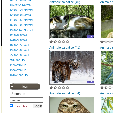
Animale salbatice (40)
Animale s
1152x864 Normal
1280x1024 Normal
1280x960 Normal
1400x1050 Normal
1600x1200 Normal
1920x1440 Normal
1280x800 Wide
1440x900 Wide
1680x1050 Wide
Animale salbatice (41)
Animale s
1920x1200 Wide
2560x1600 Wide
852x480 HD
1280x720 HD
1366x768 HD
1920x1080 HD
login
Animale salbatice (84)
Animale s
Remember