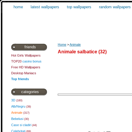
home
latest wallpapers
top wallpapers
random wallpapers
Home
>
Animale
friends
Animale salbatice (32)
Hot Girls Wallpapers
TOP20
casino bonus
Free HD Wallpapers
Desktop Maniacs
Top friends
categories
3D
(160)
Alb/Negru
(39)
Animale
(317)
Bebelusi
(30)
Case si cladiri
(44)
Celebritati
(69)